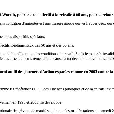
i Woerth, pour le droit effectif à la retraite à 60 ans, pour le reto
sans condition d’annuités est une mesure inique qui va frapper ceux qui on
nt des dispositifs spéciaux.
llectifs fondamentaux des 60 ans et des 65 ans.
 de l’amélioration des conditions de travail. Seuls les salariés invalides
é des amendements remettant en cause la médecine du travail et sa mission
nt au fil des journées d’action espacées comme en 2003 contre la lo
omme les fédérations CGT des Finances publiques et de la chimie inviten
uvement en 1995 et 2003, se développe.
ationale de grève et de manifestation que les manifestations du samedi 2