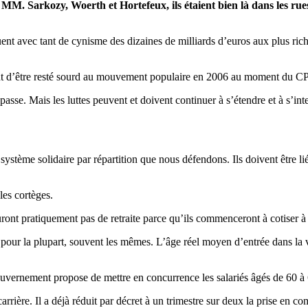
MM. Sarkozy, Woerth et Hortefeux, ils étaient bien là dans les rues
ent avec tant de cynisme des dizaines de milliards d’euros aux plus ric
nant d’être resté sourd au mouvement populaire en 2006 au moment du CP
e. Mais les luttes peuvent et doivent continuer à s’étendre et à s’inten
 le système solidaire par répartition que nous défendons. Ils doivent être 
les cortèges.
auront pratiquement pas de retraite parce qu’ils commenceront à cotiser à
er pour la plupart, souvent les mêmes. L’âge réel moyen d’entrée dans la v
.
 gouvernement propose de mettre en concurrence les salariés âgés de 60 à
arrière. Il a déjà réduit par décret à un trimestre sur deux la prise en c