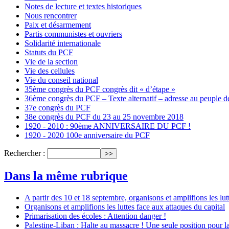
Notes de lecture et textes historiques
Nous rencontrer
Paix et désarmement
Partis communistes et ouvriers
Solidarité internationale
Statuts du PCF
Vie de la section
Vie des cellules
Vie du conseil national
35ème congrès du PCF congrès dit « d’étape »
36ème congrès du PCF – Texte alternatif – adresse au peuple de 
37e congrès du PCF
38e congrès du PCF du 23 au 25 novembre 2018
1920 - 2010 : 90ème ANNIVERSAIRE DU PCF !
1920 - 2020 100e anniversaire du PCF
Rechercher :
Dans la même rubrique
A partir des 10 et 18 septembre, organisons et amplifions les lu
Organisons et amplifions les luttes face aux attaques du capital
Primarisation des écoles : Attention danger !
Palestine-Liban : Halte au massacre ! Une seule position pour la