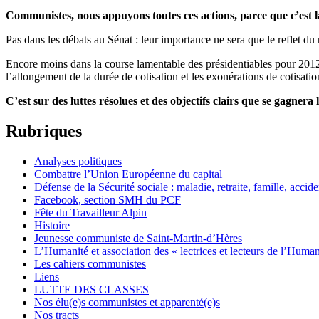
Communistes, nous appuyons toutes ces actions, parce que c’est là,
Pas dans les débats au Sénat : leur importance ne sera que le reflet du 
Encore moins dans la course lamentable des présidentiables pour 2012 
l’allongement de la durée de cotisation et les exonérations de cotisatio
C’est sur des luttes résolues et des objectifs clairs que se gagner
Rubriques
Analyses politiques
Combattre l’Union Européenne du capital
Défense de la Sécurité sociale : maladie, retraite, famille, acciden
Facebook, section SMH du PCF
Fête du Travailleur Alpin
Histoire
Jeunesse communiste de Saint-Martin-d’Hères
L’Humanité et association des « lectrices et lecteurs de l’Humani
Les cahiers communistes
Liens
LUTTE DES CLASSES
Nos élu(e)s communistes et apparenté(e)s
Nos tracts