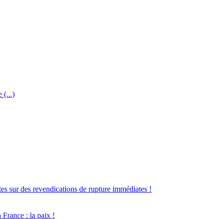
(...)
ttes sur des revendications de rupture immédiates !
 France : la paix !