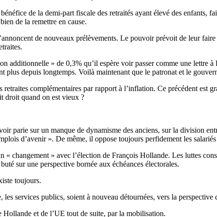
fice de la demi-part fiscale des retraités ayant élevé des enfants, fait
bien de la remettre en cause.
’annoncent de nouveaux prélèvements. Le pouvoir prévoit de leur faire 
traites.
on additionnelle » de 0,3% qu’il espère voir passer comme une lettre à la 
e sont plus depuis longtemps. Voilà maintenant que le patronat et le gouve
traites complémentaires par rapport à l’inflation. Ce précédent est gr
it droit quand on est vieux ?
pouvoir parie sur un manque de dynamisme des anciens, sur la division ent
plois d’avenir ». De même, il oppose toujours perfidement les salariés 
« changement » avec l’élection de François Hollande. Les luttes considé
t buté sur une perspective bornée aux échéances électorales.
iste toujours.
rie, les services publics, soient à nouveau détournées, vers la perspecti
 Hollande et de l’UE tout de suite, par la mobilisation.