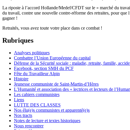
La riposte à l’accord Hollande/Medef/CFDT sur le « marché du travail »
du travail, contre une nouvelle contre-réforme des retraites, pour que l
gagner !
Retraités, vous avez toute votre place dans ce combat !
Rubriques
Analyses politiques
Combattre l’Union Européenne du capital
Défense de la Sécurité sociale : maladie, retraite, famille, acciden
Facebook, section SMH du PCF
Fête du Travailleur Alpin
Histoire
Jeunesse communiste de Saint-Martin-d’Hères
L’Humanité et association des « lectrices et lecteurs de l’Humani
Les cahiers communistes
Liens
LUTTE DES CLASSES
Nos élu(e)s communistes et apparenté(e)s
Nos tracts
Notes de lecture et textes historiques
Nous rencontrer