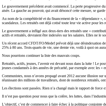
Le gouvernement précédent avait commencé. La perte progressive du béné
aisée. La gauche au pouvoir, qui avait dénoncé cette mesure, se garde 
Au nom de la compétitivité et du financement de la « dépendance », s
scandaleux. Les retraités ont déjà cotisé toute leur vie active pour les re
Le gouvernement a infligé aux deux-tiers des retraités une « contributi
actifs et retraités, devraient être indexées sur les salaires. Elles ne l
Un récent accord CFDT/FO/Medef prévoit déjà une désindexation des re
25% à 80 ans. Trois-quarts de vie, une demie vie, voilà à quoi on aura
Nous pourrions continuer la liste des mauvais coups.
Retraités, actifs, jeunes, l’avenir est devant nous dans la lutte ! Le 
jeunes condamnés à des années de précarité, par exemple avec les « em
Communistes, nous n’avons propagé avant 2012 aucune illusion sur un 
réunissant des millions de travailleurs, dont de nombreux retraités, on
Les élections sont passées. Rien n’a changé mais le rapport de force ex
Il n’est pas question pour nous que la colère, les luttes, dans l’indust
L’objectif, c’est de commencer à faire échec à la politique conjointe de