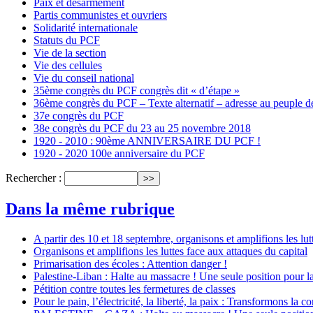
Paix et désarmement
Partis communistes et ouvriers
Solidarité internationale
Statuts du PCF
Vie de la section
Vie des cellules
Vie du conseil national
35ème congrès du PCF congrès dit « d’étape »
36ème congrès du PCF – Texte alternatif – adresse au peuple de 
37e congrès du PCF
38e congrès du PCF du 23 au 25 novembre 2018
1920 - 2010 : 90ème ANNIVERSAIRE DU PCF !
1920 - 2020 100e anniversaire du PCF
Rechercher :
Dans la même rubrique
A partir des 10 et 18 septembre, organisons et amplifions les lu
Organisons et amplifions les luttes face aux attaques du capital
Primarisation des écoles : Attention danger !
Palestine-Liban : Halte au massacre ! Une seule position pour la
Pétition contre toutes les fermetures de classes
Pour le pain, l’électricité, la liberté, la paix : Transformons la c