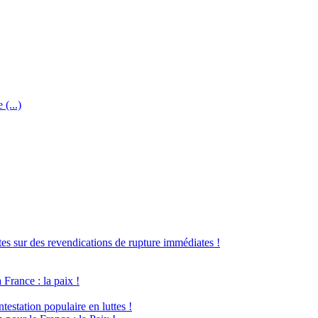
(...)
ttes sur des revendications de rupture immédiates !
 France : la paix !
ontestation populaire en luttes !