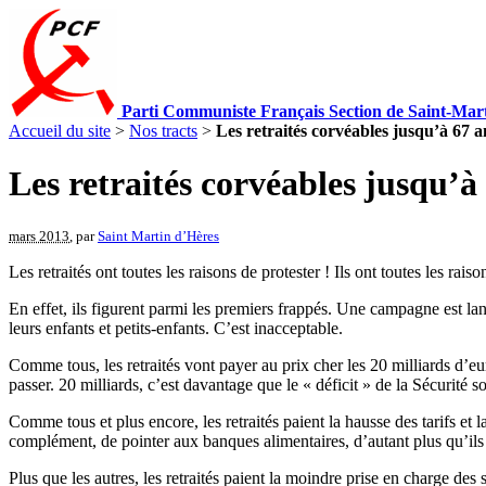
Parti Communiste Français Section de Saint-Mar
Accueil du site
>
Nos tracts
>
Les retraités corvéables jusqu’à 67 an
Les retraités corvéables jusqu’à 
mars 2013
, par
Saint Martin d’Hères
Les retraités ont toutes les raisons de protester ! Ils ont toutes les rai
En effet, ils figurent parmi les premiers frappés. Une campagne est l
leurs enfants et petits-enfants. C’est inacceptable.
Comme tous, les retraités vont payer au prix cher les 20 milliards d’e
passer. 20 milliards, c’est davantage que le « déficit » de la Sécurité so
Comme tous et plus encore, les retraités paient la hausse des tarifs et 
complément, de pointer aux banques alimentaires, d’autant plus qu’ils
Plus que les autres, les retraités paient la moindre prise en charge de