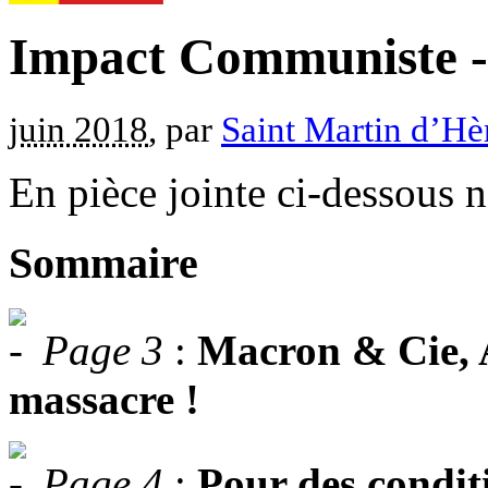
Impact Communiste -
juin 2018
, par
Saint Martin d’Hè
En pièce jointe ci-dessous 
Sommaire
Page 3
:
Macron & Cie, A
massacre !
Page 4
:
Pour des conditi