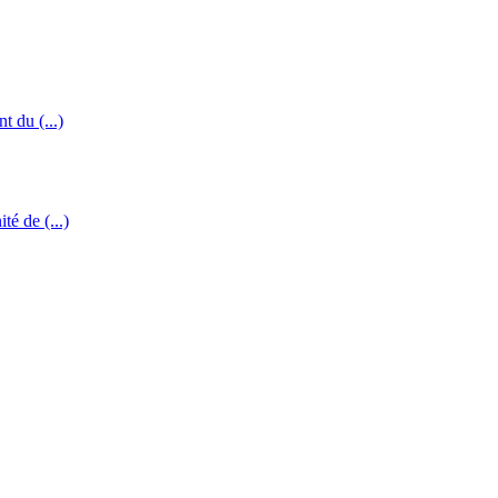
t du (...)
té de (...)