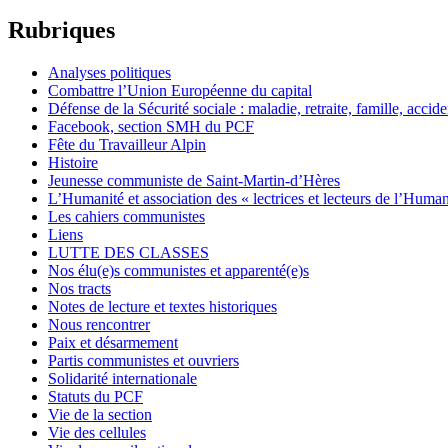
Rubriques
Analyses politiques
Combattre l’Union Européenne du capital
Défense de la Sécurité sociale : maladie, retraite, famille, acciden
Facebook, section SMH du PCF
Fête du Travailleur Alpin
Histoire
Jeunesse communiste de Saint-Martin-d’Hères
L’Humanité et association des « lectrices et lecteurs de l’Humani
Les cahiers communistes
Liens
LUTTE DES CLASSES
Nos élu(e)s communistes et apparenté(e)s
Nos tracts
Notes de lecture et textes historiques
Nous rencontrer
Paix et désarmement
Partis communistes et ouvriers
Solidarité internationale
Statuts du PCF
Vie de la section
Vie des cellules