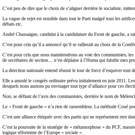
C’est peu de dire que le choix de s’aligner derrière le socialiste, mitt
La vague de rejet est sensible dans tout le Parti malgré tous les artifi
débats etc.
André Chassaigne, candidat à la candidature du Front de gauche, a rai
C’est pour cela qu’il a annoncé qu’il se rallierait au choix de la Confé
C’est pour cela que nous maintiendrons au vote des communistes, les 
de secrétaires de section… n’en déplaise à l’Huma qui falsifie mes pr
La direction nationale entend réussir le tour de force d’esquiver tout dé
Elle a annulé le congrès ordinaire prévu initialement en juin 2011. Le
desquels nous aurions pu envisager tout type d’alliance pour ces électio
Non, se défiant de l’avis des communistes, derrière le nom de Mélencho
Le « Front de gauche » n’a rien de rassembleur. La méthode Coué pour
C’est une alliance étriquée avec des partis qui ne représentent rien dans
C’est la poursuite de la stratégie de « métamorphose » du PCF, massive
logique réformiste de l’Europe « sociale ».