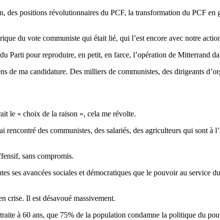
ion, des positions révolutionnaires du PCF, la transformation du PCF en
ique du vote communiste qui était lié, qui l’est encore avec notre action
du Parti pour reproduire, en petit, en farce, l’opération de Mitterrand d
sens de ma candidature. Des milliers de communistes, des dirigeants d’org
t le « choix de la raison », cela me révolte.
i rencontré des communistes, des salariés, des agriculteurs qui sont à l’
offensif, sans compromis.
utes ses avancées sociales et démocratiques que le pouvoir au service du 
n crise. Il est désavoué massivement.
etraite à 60 ans, que 75% de la population condamne la politique du pou